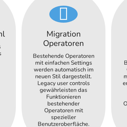
hl
Migration
Operatoren
s
s
Bestehende Operatoren
mit einfachen Settings
B
werden automatisch im
neuen Stil dargestellt.
m
.
Legacy user controls
e
gewährleisten das
Funktionieren
bestehender
O
Operatoren mit
spezieller
Benutzeroberfläche.