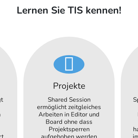
Lernen Sie TIS kennen!
Projekte
gt
Shared Session
S
ermöglicht zeitgleiches
n
Arbeiten in Editor und
Board ohne dass
Projektsperren
h
rt
aufgehoben werden
i