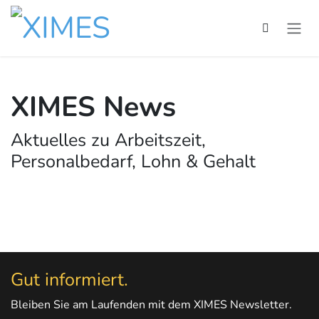
Zum Inhalt springen
XIMES News
Aktuelles zu Arbeitszeit,
Personalbedarf, Lohn & Gehalt
Gut informiert.
Bleiben Sie am Laufenden mit dem XIMES Newsletter.